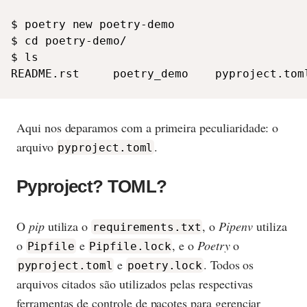
$ poetry new poetry-demo

$ cd poetry-demo/

$ ls

README.rst     poetry_demo    pyproject.tom
Aqui nos deparamos com a primeira peculiaridade: o
arquivo
.
pyproject.toml
Pyproject? TOML?
O
pip
utiliza o
, o
Pipenv
utiliza
requirements.txt
o
e
, e o
Poetry
o
Pipfile
Pipfile.lock
e
. Todos os
pyproject.toml
poetry.lock
arquivos citados são utilizados pelas respectivas
ferramentas de controle de pacotes para gerenciar