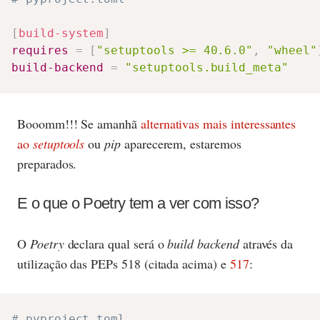
[
build-system
]
requires
=
[
"setuptools >= 40.6.0"
,
"wheel"
build-backend
=
"setuptools.build_meta"
Booomm!!! Se amanhã
alternativas mais interessantes
ao
setuptools
ou
pip
aparecerem, estaremos
preparados.
E o que o Poetry tem a ver com isso?
O
Poetry
declara qual será o
build backend
através da
utilização das PEPs 518 (citada acima) e
517
:
# pyproject.toml