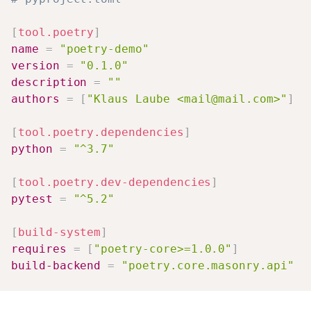
[
tool.poetry
]
name
=
"poetry-demo"
version
=
"0.1.0"
description
=
""
authors
=
[
"Klaus Laube <mail@mail.com>"
]
[
tool.poetry.dependencies
]
python
=
"^3.7"
[
tool.poetry.dev-dependencies
]
pytest
=
"^5.2"
[
build-system
]
requires
=
[
"poetry-core>=1.0.0"
]
build-backend
=
"poetry.core.masonry.api"