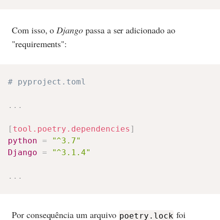
Com isso, o
Django
passa a ser adicionado ao
"requirements":
# pyproject.toml
.
.
.
[
tool.poetry.dependencies
]
python
=
"^3.7"
Django
=
"^3.1.4"
.
.
.
Por consequência um arquivo
foi
poetry.lock