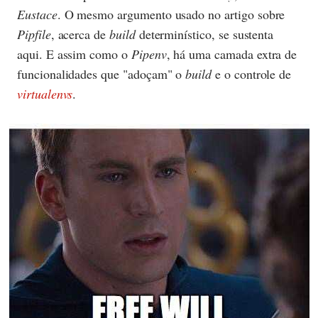
Eustace
. O mesmo argumento usado no artigo sobre
Pipfile
, acerca de
build
determinístico, se sustenta
aqui. E assim como o
Pipenv
, há uma camada extra de
funcionalidades que "adoçam" o
build
e o controle de
virtualenvs
.