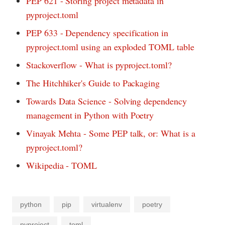
PEP 621 - Storing project metadata in
pyproject.toml
PEP 633 - Dependency specification in
pyproject.toml using an exploded TOML table
Stackoverflow - What is pyproject.toml?
The Hitchhiker's Guide to Packaging
Towards Data Science - Solving dependency
management in Python with Poetry
Vinayak Mehta - Some PEP talk, or: What is a
pyproject.toml?
Wikipedia - TOML
python
pip
virtualenv
poetry
pyproject
toml