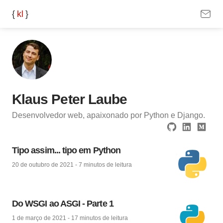
{
k
l
}
Klaus Peter Laube
Desenvolvedor web, apaixonado por Python e Django.
Tipo assim... tipo em Python
20 de outubro de 2021
-
7 minutos
de leitura
Do WSGI ao ASGI - Parte 1
1 de março de 2021
-
17 minutos
de leitura