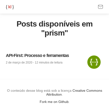
{
k
l
}
Posts disponíveis em
"prism"
API-First: Processo e ferramentas
2 de março de 2020
-
12 minutos
de leitura
O conteúdo desse blog está sob a licença
Creative Commons
Attribution
.
Fork me on Github
.