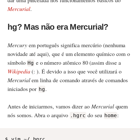
dar uma pincelada nos funcionamentos básicos do
Mercurial
.
hg? Mas não era Mercurial?
Mercury
em português significa mercúrio (nenhuma
novidade até aqui), que é um elemento químico com o
símbolo
e o número atômico 80 (assim disse a
Hg
Wikipedia
(: ). É devido a isso que você utilizará o
Mercurial
em linha de comando através de comandos
iniciados por
.
hg
Antes de iniciarmos, vamos dizer ao
Mercurial
quem
nós somos. Abra o arquivo
do seu
:
.hgrc
home
$ vim ~/.hgrc